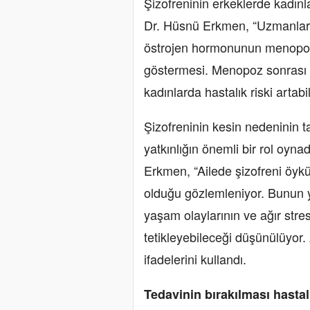
Şizofreninin erkeklerde kadın
Dr. Hüsnü Erkmen, “Uzmanlara
östrojen hormonunun menopoz
göstermesi. Menopoz sonrası 
kadınlarda hastalık riski artabi
Şizofreninin kesin nedeninin t
yatkınlığın önemli bir rol oyna
Erkmen, “Ailede şizofreni öyk
olduğu gözlemleniyor. Bunun ya
yaşam olaylarının ve ağır stres
tetikleyebileceği düşünülüyor. A
ifadelerini kullandı.
Tedavinin bırakılması hastal