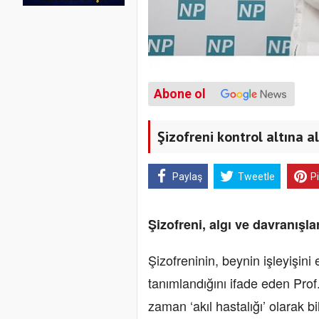
Abone ol
Şizofreni kontrol altına al
Paylaş
Tweetle
P
Şizofreni, algı ve davranışlar
Şizofreninin, beynin işleyişini 
tanımlandığını ifade eden Pro
zaman ‘akıl hastalığı’ olarak b