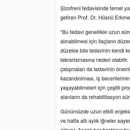
Şizofreni tedavisinde temel ya
getiren Prof. Dr. Hüsnü Erkmen
“Bu tedavi genellikle uzun süre
alınabilmesi için ilaçların düze
düzelse bile tedavinin kendi k
tekrarlamasına neden olabilir. 
çalışmaları da tedavinin öneml
kazandırılması, iş becerilerini
yaşayabilmeleri için çeşitli pr
alanların da rehabilitasyon sür
Günümüzde uzun etkili enjeksiyo
ve hatta altı aylık iğneler say
artıyor. Ancak her hastanın bu t