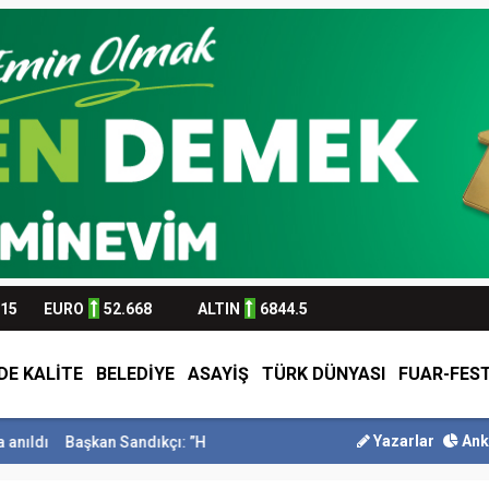
315
EURO
52.668
ALTIN
6844.5
DE KALİTE
BELEDİYE
ASAYİŞ
TÜRK DÜNYASI
FUAR-FEST
Yazarlar
Ank
an Sandıkçı: ”Hemşehrilerimizle olan güçl...
Başkan Altay Umre Ödül