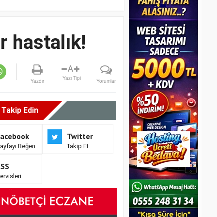
r hastalık!
A
Yazı Tipi
Yazdır
Yorumlar
i Takip Edin
Facebook
Twitter
ayfayı Beğen
Takip Et
RSS
ervisleri