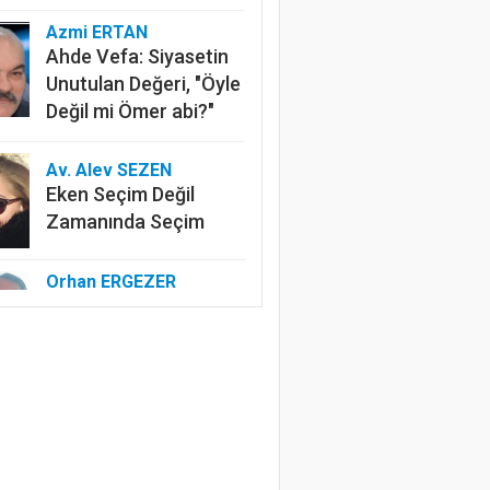
Azmi ERTAN
Ahde Vefa: Siyasetin
Unutulan Değeri, "Öyle
Değil mi Ömer abi?"
Av. Alev SEZEN
Eken Seçim Değil
Zamanında Seçim
Orhan ERGEZER
Kelimelerle Başlayan
Tasfiye: “Kurtuluş
Savaşı”ndan Kim
Rahatsız?
Özlem ERDOĞAN
Edep Yahu