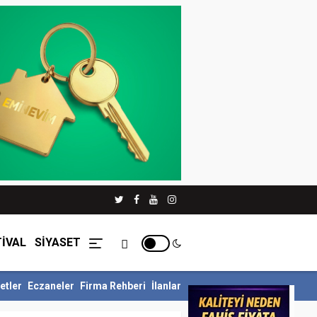
İVAL
SİYASET
etler
Eczaneler
Firma Rehberi
İlanlar
lü Siyer Yarışmasını Ka...
İnegöl Belediyesi Çevre Zabıtasından Dr