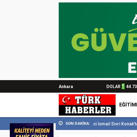
Ankara
DOLAR
44.7
EĞİTİM
SON DAKİKA:
’i 129 bin kişiyi...
Usta Gazeteci İsmail Sivri Konak’ta anıldı
Başk