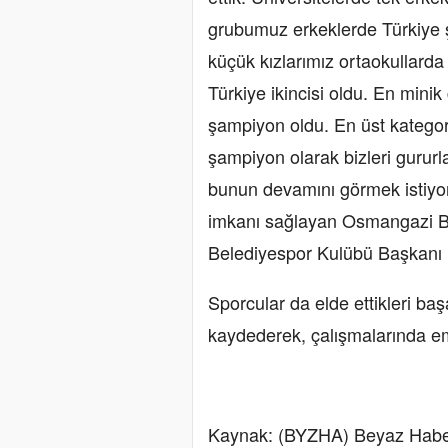
grubumuz erkeklerde Türkiye ş
küçük kızlarımız ortaokullard
Türkiye ikincisi oldu. En mini
şampiyon oldu. En üst kategor
şampiyon olarak bizleri gururl
bunun devamını görmek istiyor
imkanı sağlayan Osmangazi B
Belediyespor Kulübü Başkanı Fa
Sporcular da elde ettikleri ba
kaydederek, çalışmalarında eme
Kaynak: (BYZHA) Beyaz Habe