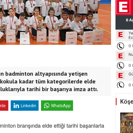
n badminton altyapısında yetişen
ilkokula kadar tüm kategorilerde elde
uklarıyla tarihi bir başarıya imza attı.
Köşe
inle
Linkedin
WhatsApp
ton branşında elde ettiği tarihi başarılarla