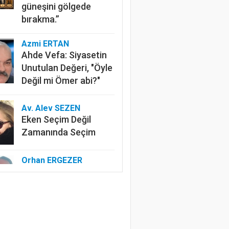
güneşini gölgede
bırakma.”
Azmi ERTAN
Ahde Vefa: Siyasetin
Unutulan Değeri, "Öyle
Değil mi Ömer abi?"
Av. Alev SEZEN
Eken Seçim Değil
Zamanında Seçim
Orhan ERGEZER
Kelimelerle Başlayan
Tasfiye: “Kurtuluş
Savaşı”ndan Kim
Rahatsız?