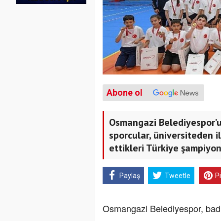
Abone ol
Osmangazi Belediyespor’u
sporcular, üniversiteden 
ettikleri Türkiye şampiyonl
Paylaş
Tweetle
P
Osmangazi Belediyespor, badmin