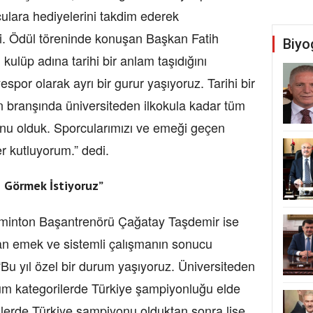
ulara hediyelerini takdim ederek
tti. Ödül töreninde konuşan Başkan Fatih
Biyo
kulüp adına tarihi bir anlam taşıdığını
spor olarak ayrı bir gurur yaşıyoruz. Tarihi bir
n branşında üniversiteden ilkokula kadar tüm
nu olduk. Sporcularımızı ve emeği geçen
er kutluyorum.” dedi.
 Görmek İstiyoruz”
inton Başantrenörü Çağatay Taşdemir ise
nan emek ve sistemli çalışmanın sonucu
“Bu yıl özel bir durum yaşıyoruz. Üniversiteden
tüm kategorilerde Türkiye şampiyonluğu elde
eklerde Türkiye şampiyonu olduktan sonra lise