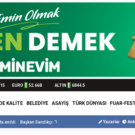
315
EURO
52.668
ALTIN
6844.5
DE KALİTE
BELEDİYE
ASAYİŞ
TÜRK DÜNYASI
FUAR-FEST
Yazarlar
Ank
an Sandıkçı: ”Hemşehrilerimizle olan güçl...
Başkan Altay Umre Ödül