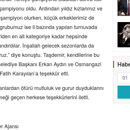
ampiyonu oldu. Ardından yıldız kızlarımız ve
a şampiyon olurken, küçük erkeklerimiz de
k grubumuz ise il bazında yapılan turnuvada
iden en alt kategoriye kadar hepsinde
andırdılar. İnşallah gelecek sezonlarda da
uz.” diye konuştu. Taşdemir, kendilerine bu
elediye Başkanı Erkan Aydın ve Osmangazi
Habe
tih Karayılan’a teşekkür etti.
şarılardan ötürü mutluluk ve gurur duyduklarını
ği geçen herkese teşekkürlerini iletti.
r Ajansı