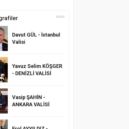
grafiler
tümü
Davut GÜL - İstanbul
Valisi
Yavuz Selim KÖŞGER
- DENİZLİ VALİSİ
Vasip ŞAHİN -
ANKARA VALİSİ
Erol AYYILDIZ -