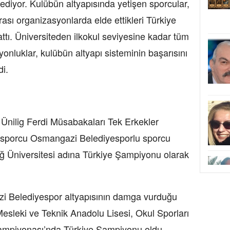
diyor. Kulübün altyapısında yetişen sporcular,
arası organizasyonlarda elde ettikleri Türkiye
ttı. Üniversiteden ilkokul seviyesine kadar tüm
onluklar, kulübün altyapı sisteminin başarısını
i.
 Ünilig Ferdi Müsabakaları Tek Erkekler
 sporcu Osmangazi Belediyesporlu sporcu
ğ Üniversitesi adına Türkiye Şampiyonu olarak
i Belediyespor altyapısının damga vurduğu
sleki ve Teknik Anadolu Lisesi, Okul Sporları
ampiyonası’nda Türkiye Şampiyonu oldu.