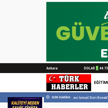
Ankara
DOLAR
44.7
EĞİTİM
SON DAKİKA:
’i 129 bin kişiyi...
Usta Gazeteci İsmail Sivri Konak’ta anıldı
Başk