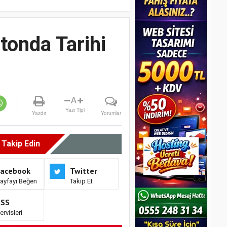
onda Tarihi
A
Yazı Tipi
Yazdır
Yorumlar
i Takip Edin
Facebook
Twitter
ayfayı Beğen
Takip Et
RSS
ervisleri