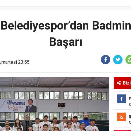
Belediyespor’dan Badmint
Başarı
umartesi 23:55
Biz
S
S