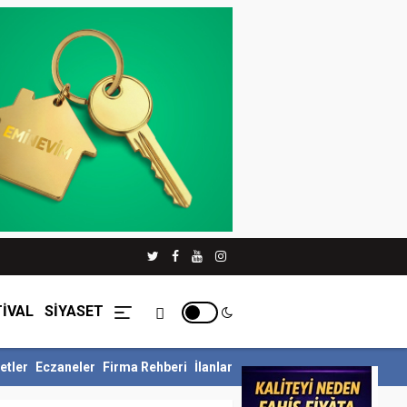
İVAL
SİYASET
etler
Eczaneler
Firma Rehberi
İlanlar
lü Siyer Yarışmasını Ka...
İnegöl Belediyesi Çevre Zabıtasından Dr