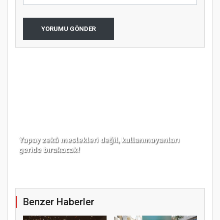
YORUMU GÖNDER
Yapay zekâ meslekleri değil, kullanmayanları
Koc
geride bırakacak!
haz
Benzer Haberler