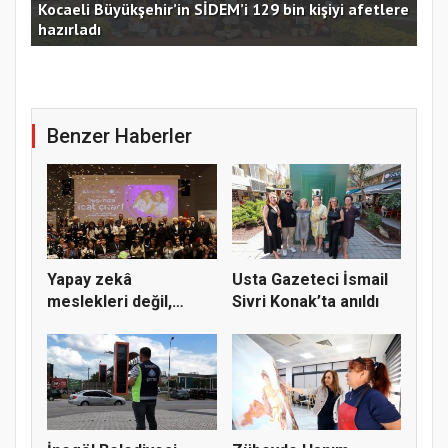
Kocaeli Büyükşehir’in SİDEM’i 129 bin kişiyi afetlere
hazırladı
Ust
Benzer Haberler
Yapay zekâ
Usta Gazeteci İsmail
meslekleri değil,
Sivri Konak’ta anıldı
kullanmayanları...