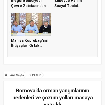
İnegöl Belediyesi
Zübeyde Hanım
Çevre Zabıtasından
Sosyal Tesisi
Drone De...
vatandaşların bul...
Manisa Köprübaşı’nın
İhtiyaçları Ortak
Akılla...
Ana Sayfa
GÜNDEM
Bornova’da orman yangınlarının
nedenleri ve çözüm yolları masaya
yatırıldı