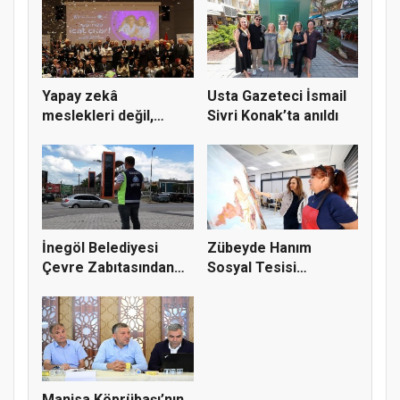
Yapay zekâ
Usta Gazeteci İsmail
meslekleri değil,
Sivri Konak’ta anıldı
kullanmayanları...
İnegöl Belediyesi
Zübeyde Hanım
Çevre Zabıtasından
Sosyal Tesisi
Drone De...
vatandaşların bul...
Manisa Köprübaşı’nın