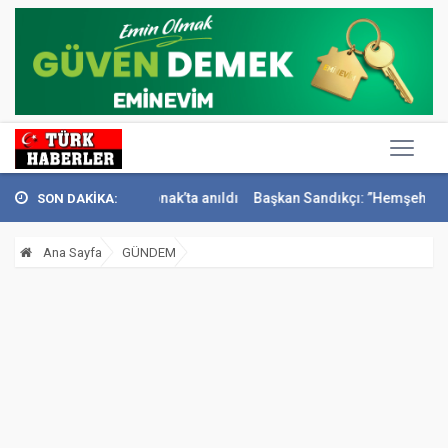
smail Sivri Konak’ta anıldı
Başkan Sandıkçı: ”Hemşehrilerimizle ola
SON DAKİKA:
Ana Sayfa
GÜNDEM