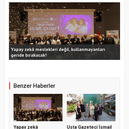
Kocaeli Büyükşehir’in SİDEM’i 129 bin kişiyi afetlere
hazırladı
Ust
Benzer Haberler
Yapay zekâ
Usta Gazeteci İsmail