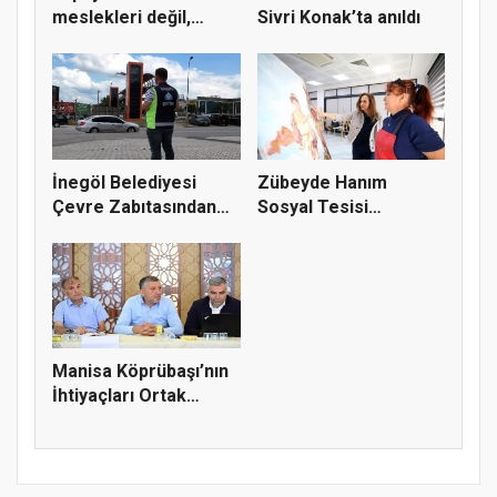
meslekleri değil,
Sivri Konak’ta anıldı
kullanmayanları...
İnegöl Belediyesi
Zübeyde Hanım
Çevre Zabıtasından
Sosyal Tesisi
Drone De...
vatandaşların bul...
Manisa Köprübaşı’nın
İhtiyaçları Ortak
Akılla...