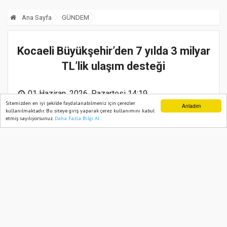
Ana Sayfa
GÜNDEM
Kocaeli Büyükşehir’den 7 yılda 3 milyar
TL’lik ulaşım desteği
01 Haziran, 2026, Pazartesi 14:19
Sitemizden en iyi şekilde faydalanabilmeniz için çerezler
Anladım
kullanılmaktadır. Bu siteye giriş yaparak çerez kullanımını kabul
etmiş sayılıyorsunuz.
Daha Fazla Bilgi Al
Ana Sayfa
Web TV
Foto Galeri
Yazarlar